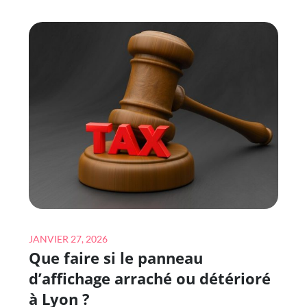
PERMIS
DE
DÉMOLIR
À
LYON
EST-
IL
REQUIS
?
Posted
JANVIER 27, 2026
Que faire si le panneau
on
d’affichage arraché ou détérioré
à Lyon ?