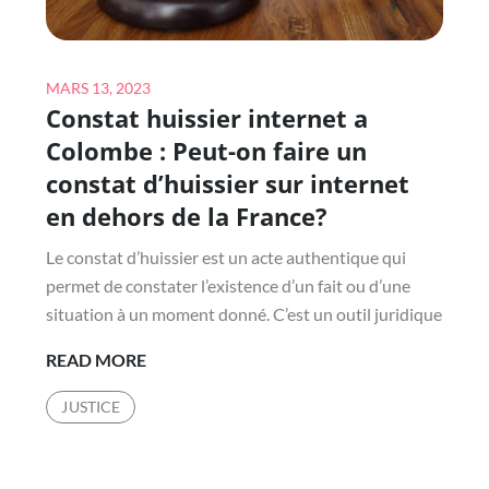
SMS
?
Posted
MARS 13, 2023
Constat huissier internet a
on
Colombe : Peut-on faire un
constat d’huissier sur internet
en dehors de la France?
Le constat d’huissier est un acte authentique qui
permet de constater l’existence d’un fait ou d’une
situation à un moment donné. C’est un outil juridique
CONSTAT
READ MORE
HUISSIER
JUSTICE
INTERNET
A
COLOMBE