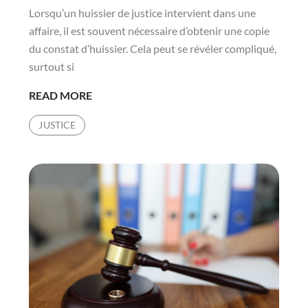
Lorsqu’un huissier de justice intervient dans une
DE
affaire, il est souvent nécessaire d’obtenir une copie
SÉCURITÉ
du constat d’huissier. Cela peut se révéler compliqué,
AVANCÉS
surtout si
?
CONSTAT
READ MORE
HUISSIER
JUSTICE
SMS
LYON
: COMMENT
OBTENIR
UNE
COPIE
DU
CONSTAT
D’HUISSIER
PAR