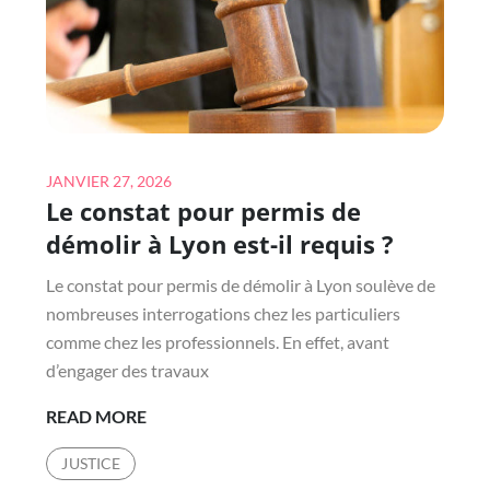
À
LYON
?
Posted
JANVIER 27, 2026
Le constat pour permis de
on
démolir à Lyon est-il requis ?
Le constat pour permis de démolir à Lyon soulève de
nombreuses interrogations chez les particuliers
comme chez les professionnels. En effet, avant
d’engager des travaux
LE
READ MORE
CONSTAT
JUSTICE
POUR