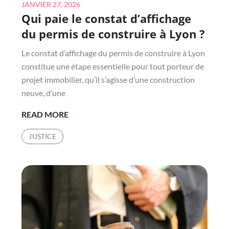
Posted
JANVIER 27, 2026
Qui paie le constat d’affichage
on
du permis de construire à Lyon ?
Le constat d’affichage du permis de construire à Lyon
constitue une étape essentielle pour tout porteur de
projet immobilier, qu’il s’agisse d’une construction
neuve, d’une
QUI
READ MORE
PAIE
JUSTICE
LE
CONSTAT
D’AFFICHAGE
DU
PERMIS
DE
CONSTRUIRE