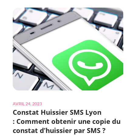
UN
SERRURIER
À
CUSSET
EST
BIEN
FORMÉ
POUR
INSTALLER
ET
ENTRETENIR
DES
PORTES
Posted
DE
AVRIL 24, 2023
Constat Huissier SMS Lyon
on
GARAGE
AVEC
: Comment obtenir une copie du
DES
constat d’huissier par SMS ?
SYSTÈMES