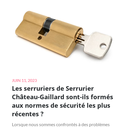
TRAITEMENT
DE
MON
DOSSIER
D’ASSURANCE
PRÊT
IMMOBILIER
À
LYON
?
Posted
JUIN 11, 2023
Les serruriers de Serrurier
on
Château-Gaillard sont-ils formés
aux normes de sécurité les plus
récentes ?
Lorsque nous sommes confrontés à des problèmes