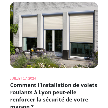
CONSTAT
D’AFFICHAGE
POUR
UNE
DÉCLARATION
PRÉALABLE
À
LYON
?
Posted
JUILLET 17, 2024
Comment l’installation de volets
on
roulants à Lyon peut-elle
renforcer la sécurité de votre
maison ?