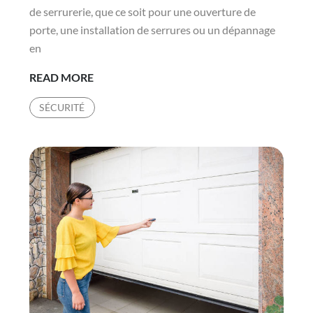
de serrurerie, que ce soit pour une ouverture de
porte, une installation de serrures ou un dépannage
en
LES
READ MORE
SERRURIERS
SÉCURITÉ
DE
SERRURIER
CHÂTEAU-
GAILLARD
SONT-
ILS
FORMÉS
AUX
NORMES
DE
SÉCURITÉ
LES