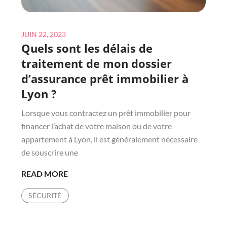
VOTRE
MAISON
Posted
?
JUIN 22, 2023
Quels sont les délais de
on
traitement de mon dossier
d’assurance prêt immobilier à
Lyon ?
Lorsque vous contractez un prêt immobilier pour
financer l’achat de votre maison ou de votre
appartement à Lyon, il est généralement nécessaire
de souscrire une
QUELS
READ MORE
SONT
SÉCURITÉ
LES
DÉLAIS
DE