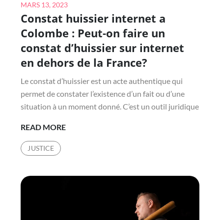
Posted
MARS 13, 2023
Constat huissier internet a
on
Colombe : Peut-on faire un
constat d’huissier sur internet
en dehors de la France?
Le constat d’huissier est un acte authentique qui
permet de constater l’existence d’un fait ou d’une
situation à un moment donné. C’est un outil juridique
CONSTAT
READ MORE
HUISSIER
JUSTICE
INTERNET
A
COLOMBE
:
PEUT-
ON