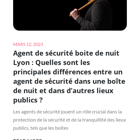
FAIRE
UN
CONSTAT
D’HUISSIER
SUR
Posted
MARS 12, 2023
INTERNET
Agent de sécurité boite de nuit
on
EN
Lyon : Quelles sont les
DEHORS
principales différences entre un
DE
LA
agent de sécurité dans une boîte
FRANCE?
de nuit et dans d’autres lieux
publics ?
Les agents de sécurité jouent un rôle crucial dans la
protection de la sécurité et de la tranquillité des lieux
publics, tels que les boîtes