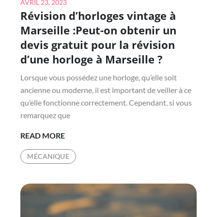
Posted
AVRIL 23, 2023
Révision d’horloges vintage à
on
Marseille :Peut-on obtenir un
devis gratuit pour la révision
d’une horloge à Marseille ?
Lorsque vous possédez une horloge, qu’elle soit
ancienne ou moderne, il est important de veiller à ce
qu’elle fonctionne correctement. Cependant, si vous
remarquez que
RÉVISION
READ MORE
D’HORLOGES
MÉCANIQUE
VINTAGE
À
MARSEILLE
:PEUT-
ON