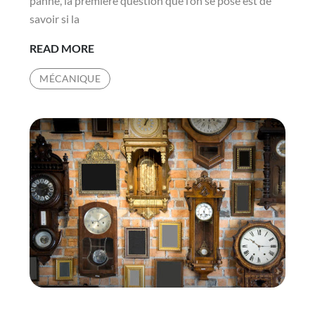
panne, la première question que l’on se pose est de
savoir si la
LA
READ MORE
RÉPARATION
MÉCANIQUE
SMARTPHONE
LYON
6
EST-
ELLE
DURABLE
DANS
LE
TEMPS
?