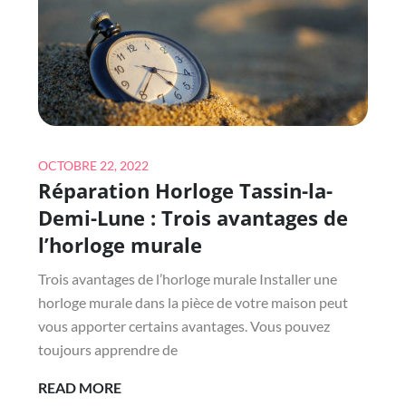
OBTENIR
UN
DEVIS
GRATUIT
POUR
LA
RÉVISION
Posted
OCTOBRE 22, 2022
D’UNE
Réparation Horloge Tassin-la-
on
HORLOGE
Demi-Lune : Trois avantages de
À
l’horloge murale
MARSEILLE
?
Trois avantages de l’horloge murale Installer une
horloge murale dans la pièce de votre maison peut
vous apporter certains avantages. Vous pouvez
toujours apprendre de
RÉPARATION
READ MORE