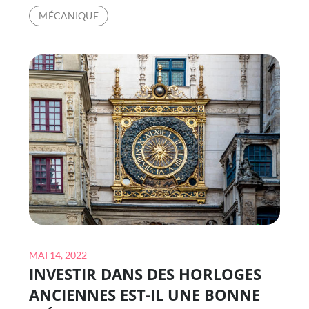
HORLOGE
MÉCANIQUE
TASSIN-
LA-
DEMI-
LUNE
:
TROIS
AVANTAGES
DE
L’HORLOGE
MURALE
Posted
MAI 14, 2022
INVESTIR DANS DES HORLOGES
on
ANCIENNES EST-IL UNE BONNE