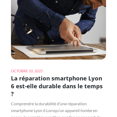
SMARTPHONE
À
LYON
6
PRÈS
DU
PARC
DE
LA
TÊTE
Posted
D’OR
OCTOBRE 10, 2025
La réparation smartphone Lyon
on
?
6 est-elle durable dans le temps
?
Comprendre la durabilité d’une réparation
smartphone Lyon 6 Lorsqu’un appareil tombe en