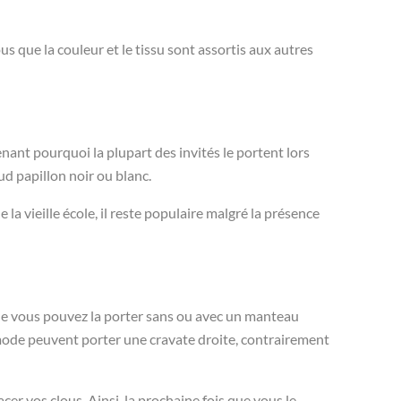
us que la couleur et le tissu sont assortis aux autres
nant pourquoi la plupart des invités le portent lors
d papillon noir ou blanc.
la vieille école, il reste populaire malgré la présence
que vous pouvez la porter sans ou avec un manteau
a mode peuvent porter une cravate droite, contrairement
r vos clous. Ainsi, la prochaine fois que vous le