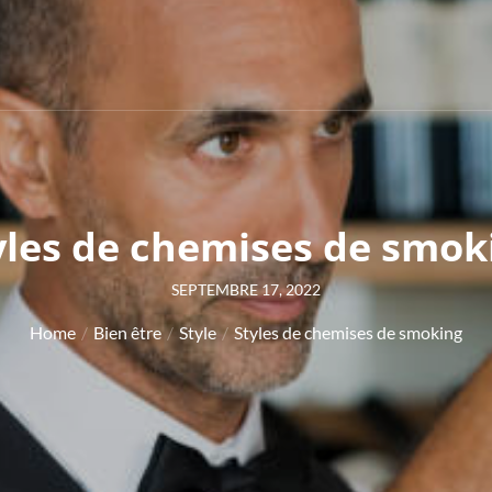
yles de chemises de smok
Posted
SEPTEMBRE 17, 2022
on
Home
Bien être
Style
Styles de chemises de smoking