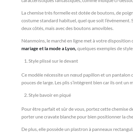
caractéristiques fantastiques, comme indiqué ci-dessou
La chemise très formelle est dotée de boutons, de poigne
costume standard habituel, quel que soit l’événement. So
deux côtés, mais avec des boutons amovibles.
Néanmoins, le marché en ligne met à votre disposition 
mariage et la mode a Lyon,
quelques exemples de style 
Style plissé sur le devant
Ce modèle nécessite un nœud papillon et un pantalon de
pouces de large. Les plis s’intègrent bien car ils ont un
Style bavoir en piqué
Pour être parfait et sûr de vous, portez cette chemise 
porter une cravate blanche pour bien positionner la ch
De plus, elle possède un plastron à panneaux rectangulai