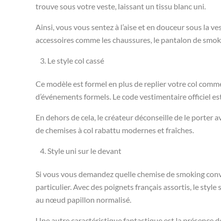
trouve sous votre veste, laissant un tissu blanc uni.
Ainsi, vous vous sentez à l’aise et en douceur sous la ve
accessoires comme les chaussures, le pantalon de smoki
Le style col cassé
Ce modèle est formel en plus de replier votre col comme 
d’événements formels. Le code vestimentaire officiel e
En dehors de cela, le créateur déconseille de le porter 
de chemises à col rabattu modernes et fraîches.
Style uni sur le devant
Si vous vous demandez quelle chemise de smoking convie
particulier. Avec des poignets français assortis, le st
au nœud papillon normalisé.
Une autre caractéristique fantastique est la présence d