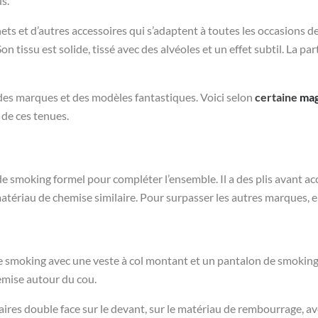
s.
ts et d’autres accessoires qui s’adaptent à toutes les occasions de
n tissu est solide, tissé avec des alvéoles et un effet subtil. La 
des marques et des modèles fantastiques. Voici selon
certaine
mag
de ces tenues.
 smoking formel pour compléter l’ensemble. Il a des plis avant ac
 matériau de chemise similaire. Pour surpasser les autres marques, el
de smoking avec une veste à col montant et un pantalon de smoking f
emise autour du cou.
res double face sur le devant, sur le matériau de rembourrage, avec