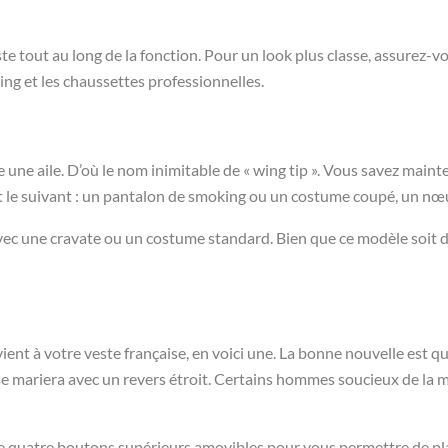
ste tout au long de la fonction. Pour un look plus classe, assurez-vo
ng et les chaussettes professionnelles.
une aile. D’où le nom inimitable de « wing tip ». Vous savez mainte
st le suivant : un pantalon de smoking ou un costume coupé, un nœu
avec une cravate ou un costume standard. Bien que ce modèle soit de 
nt à votre veste française, en voici une. La bonne nouvelle est 
yle se mariera avec un revers étroit. Certains hommes soucieux de l
e quatre boutons supérieurs amovibles pour vous permettre de place