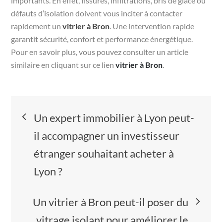
importants. En effet, fissures, infiltrations, bris de glace ou
défauts d’isolation doivent vous inciter à contacter
rapidement un
vitrier à Bron
. Une intervention rapide
garantit sécurité, confort et performance énergétique.
Pour en savoir plus, vous pouvez consulter un article
similaire en cliquant sur ce lien
vitrier à Bron
.
Navigation
Un expert immobilier à Lyon peut-
de
il accompagner un investisseur
étranger souhaitant acheter à
l’article
Lyon ?
Un vitrier à Bron peut-il poser du
vitrage isolant pour améliorer le