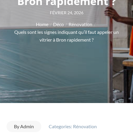
Bron rapidement ?
Posted
FÉVRIER 24, 2026
on
Home
Déco
Rénovation
Quels sont les signes indiquant qu’il faut appeler un
vitrier à Bron rapidement ?
By
Admin
Categories:
Rénovation