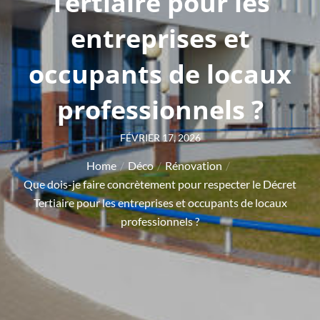
Tertiaire pour les
entreprises et
occupants de locaux
professionnels ?
Posted
FÉVRIER 17, 2026
on
Home
Déco
Rénovation
Que dois-je faire concrètement pour respecter le Décret
Tertiaire pour les entreprises et occupants de locaux
professionnels ?