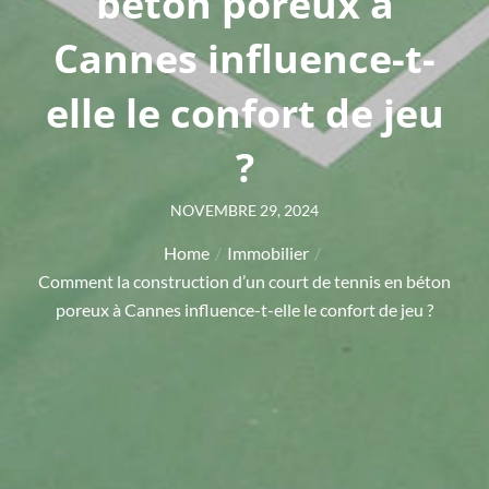
béton poreux à
Cannes influence-t-
elle le confort de jeu
?
Posted
NOVEMBRE 29, 2024
on
Home
Immobilier
Comment la construction d’un court de tennis en béton
poreux à Cannes influence-t-elle le confort de jeu ?