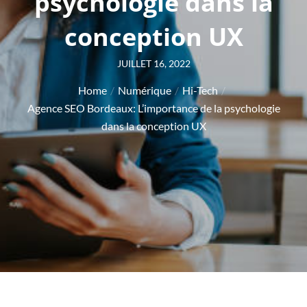
psychologie dans la
conception UX
Posted
JUILLET 16, 2022
on
Home
Numérique
Hi-Tech
Agence SEO Bordeaux: L’importance de la psychologie
dans la conception UX